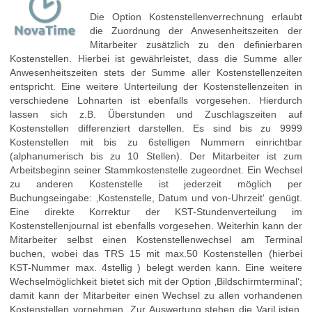
Die Option Kostenstellenverrechnung erlaubt
die Zuordnung der Anwesenheitszeiten der
Mitarbeiter zusätzlich zu den definierbaren
Kostenstellen. Hierbei ist gewährleistet, dass die Summe aller
Anwesenheitszeiten stets der Summe aller Kostenstellenzeiten
entspricht. Eine weitere Unterteilung der Kostenstellenzeiten in
verschiedene Lohnarten ist ebenfalls vorgesehen. Hierdurch
lassen sich z.B. Überstunden und Zuschlagszeiten auf
Kostenstellen differenziert darstellen. Es sind bis zu 9999
Kostenstellen mit bis zu 6stelligen Nummern einrichtbar
(alphanumerisch bis zu 10 Stellen). Der Mitarbeiter ist zum
Arbeitsbeginn seiner Stammkostenstelle zugeordnet. Ein Wechsel
zu anderen Kostenstelle ist jederzeit möglich per
Buchungseingabe: ‚Kostenstelle, Datum und von-Uhrzeit‘ genügt.
Eine direkte Korrektur der KST-Stundenverteilung im
Kostenstellenjournal ist ebenfalls vorgesehen. Weiterhin kann der
Mitarbeiter selbst einen Kostenstellenwechsel am Terminal
buchen, wobei das TRS 15 mit max.50 Kostenstellen (hierbei
KST-Nummer max. 4stellig ) belegt werden kann. Eine weitere
Wechselmöglichkeit bietet sich mit der Option ‚Bildschirmterminal‘;
damit kann der Mitarbeiter einen Wechsel zu allen vorhandenen
Kostenstellen vornehmen. Zur Auswertung stehen die VariListen,